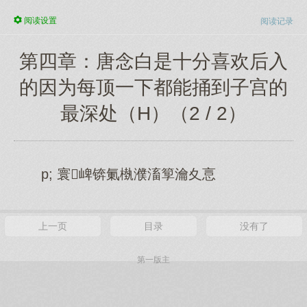
阅读
设置
阅读记录
第四章：唐念白是十分喜欢后入
的因为每顶一下都能捅到子宫的
最深处（H）（2 / 2）
p; 寰崥锛氭槸濮滀箰瀹夊悥
上一页
目录
没有了
第一版主