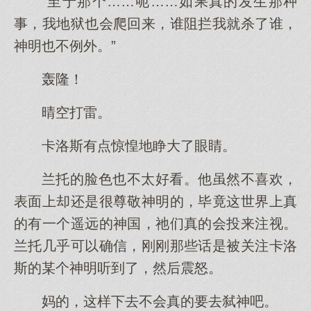
“至于那个……呃……如果真的发生那种
事，我地狱也会爬回来，谁阻拦我就杀了谁，
神明也不例外。”
轰隆！
晴空打雷。
卡洛斯有点惊惶地睁大了眼睛。
兰托的脸色也不太好看。他虽然不喜欢，
表面上却还是很尊敬神明的，毕竟这世界上真
的有一个遥远的神国，祂们真的会投来注视。
兰托几乎可以确信，刚刚那些话是被关注卡洛
斯的某个神明听到了，然后震怒。
妈的，这样下去不会真的要去弑神吧。