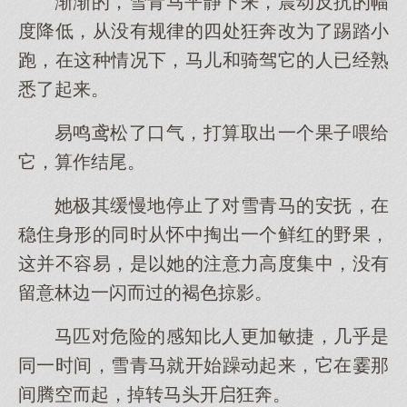
渐渐的，雪青马平静下来，震动反抗的幅
度降低，从没有规律的四处狂奔改为了踢踏小
跑，在这种情况下，马儿和骑驾它的人已经熟
悉了起来。
易鸣鸢松了口气，打算取出一个果子喂给
它，算作结尾。
她极其缓慢地停止了对雪青马的安抚，在
稳住身形的同时从怀中掏出一个鲜红的野果，
这并不容易，是以她的注意力高度集中，没有
留意林边一闪而过的褐色掠影。
马匹对危险的感知比人更加敏捷，几乎是
同一时间，雪青马就开始躁动起来，它在霎那
间腾空而起，掉转马头开启狂奔。