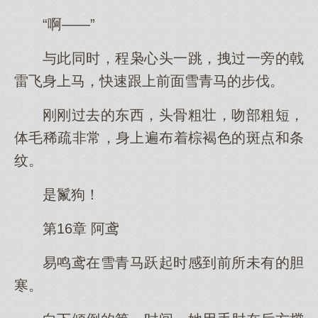
“啊——”
与此同时，程枭心头一跳，拽过一旁的戟
雷飞身上马，快速跟上前面雪青马的步伐。
刚刚过去的东西，头骨粗壮，吻部粗短，
体毛稀疏非常，身上遍布着棕褐色的斑点和条
纹。
是鬣狗！
第16章 阿鸢
易鸣鸢在雪青马跃起时感到前所未有的胆
寒。