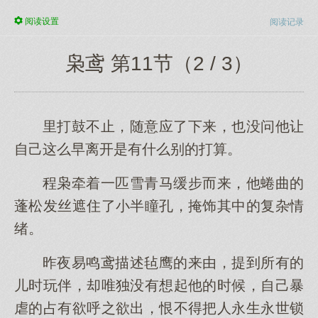
阅读
设置
阅读记录
枭鸢 第11节（2 / 3）
里打鼓不止，随意应了下来，也没问他让
自己这么早离开是有什么别的打算。
程枭牵着一匹雪青马缓步而来，他蜷曲的
蓬松发丝遮住了小半瞳孔，掩饰其中的复杂情
绪。
昨夜易鸣鸢描述毡鹰的来由，提到所有的
儿时玩伴，却唯独没有想起他的时候，自己暴
虐的占有欲呼之欲出，恨不得把人永生永世锁