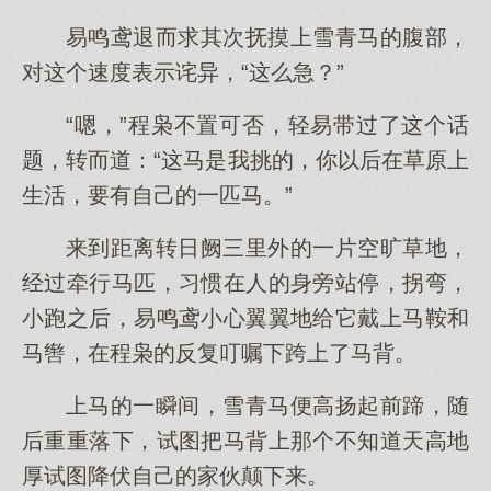
易鸣鸢退而求其次抚摸上雪青马的腹部，
对这个速度表示诧异，“这么急？”
“嗯，”程枭不置可否，轻易带过了这个话
题，转而道：“这马是我挑的，你以后在草原上
生活，要有自己的一匹马。”
来到距离转日阙三里外的一片空旷草地，
经过牵行马匹，习惯在人的身旁站停，拐弯，
小跑之后，易鸣鸢小心翼翼地给它戴上马鞍和
马辔，在程枭的反复叮嘱下跨上了马背。
上马的一瞬间，雪青马便高扬起前蹄，随
后重重落下，试图把马背上那个不知道天高地
厚试图降伏自己的家伙颠下来。