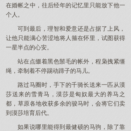
在婚帐之中，往后经年的记忆里只能放下他一
个人。
可到最后，理智和爱意还是占据了上风，
让他只能满心苦涩地将人箍在怀里，试图获得
一星半点的心安。
站在点缀着黑色鬃毛的帐外，程枭拽紧缰
绳，牵制着不停踢动蹄子的马儿。
路过马圈时，手下的千骑长送来一匹从漠
莎送来的雪青马，漠莎是匈奴最大的养马之
都，草原各地收获多余的骏马时，会将它们卖
到漠莎培育后代。
如果说哪里能得到最健硕的马驹，除了靠