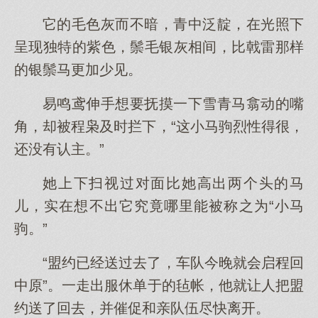
它的毛色灰而不暗，青中泛靛，在光照下
呈现独特的紫色，鬃毛银灰相间，比戟雷那样
的银鬃马更加少见。
易鸣鸢伸手想要抚摸一下雪青马翕动的嘴
角，却被程枭及时拦下，“这小马驹烈性得很，
还没有认主。”
她上下扫视过对面比她高出两个头的马
儿，实在想不出它究竟哪里能被称之为“小马
驹。”
“盟约已经送过去了，车队今晚就会启程回
中原”。一走出服休单于的毡帐，他就让人把盟
约送了回去，并催促和亲队伍尽快离开。