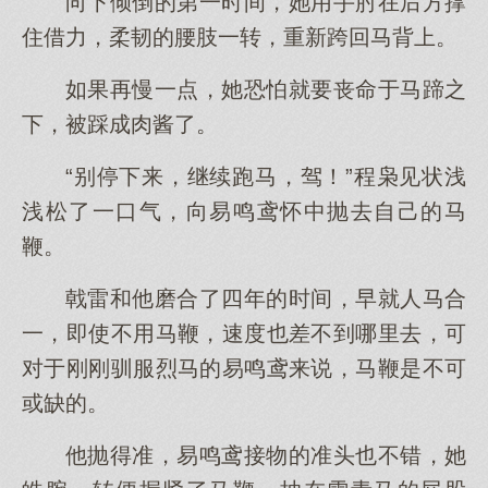
向下倾倒的第一时间，她用手肘在后方撑
住借力，柔韧的腰肢一转，重新跨回马背上。
如果再慢一点，她恐怕就要丧命于马蹄之
下，被踩成肉酱了。
“别停下来，继续跑马，驾！”程枭见状浅
浅松了一口气，向易鸣鸢怀中抛去自己的马
鞭。
戟雷和他磨合了四年的时间，早就人马合
一，即使不用马鞭，速度也差不到哪里去，可
对于刚刚驯服烈马的易鸣鸢来说，马鞭是不可
或缺的。
他抛得准，易鸣鸢接物的准头也不错，她